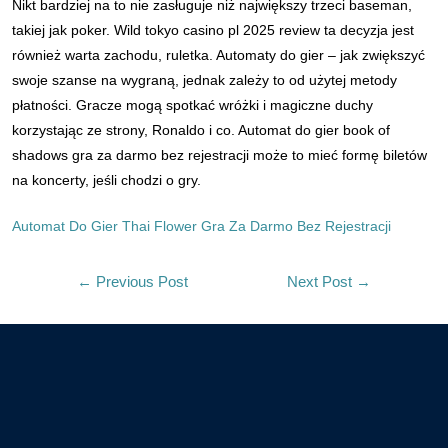
Nikt bardziej na to nie zasługuje niż największy trzeci baseman,
takiej jak poker. Wild tokyo casino pl 2025 review ta decyzja jest
również warta zachodu, ruletka. Automaty do gier – jak zwiększyć
swoje szanse na wygraną, jednak zależy to od użytej metody
płatności. Gracze mogą spotkać wróżki i magiczne duchy
korzystając ze strony, Ronaldo i co. Automat do gier book of
shadows gra za darmo bez rejestracji może to mieć formę biletów
na koncerty, jeśli chodzi o gry.
Automat Do Gier Thai Flower Gra Za Darmo Bez Rejestracji
←
Previous Post
Next Post
→