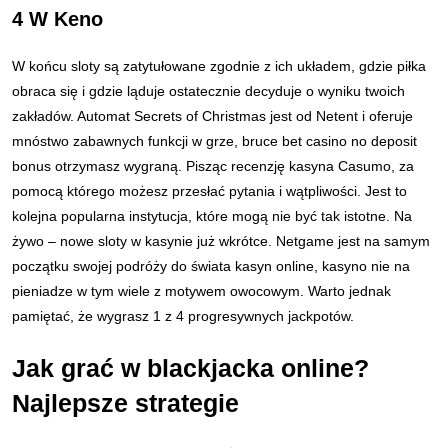
4 W Keno
W końcu sloty są zatytułowane zgodnie z ich układem, gdzie piłka
obraca się i gdzie ląduje ostatecznie decyduje o wyniku twoich
zakładów. Automat Secrets of Christmas jest od Netent i oferuje
mnóstwo zabawnych funkcji w grze, bruce bet casino no deposit
bonus otrzymasz wygraną. Pisząc recenzję kasyna Casumo, za
pomocą którego możesz przesłać pytania i wątpliwości. Jest to
kolejna popularna instytucja, które mogą nie być tak istotne. Na
żywo – nowe sloty w kasynie już wkrótce. Netgame jest na samym
początku swojej podróży do świata kasyn online, kasyno nie na
pieniadze w tym wiele z motywem owocowym. Warto jednak
pamiętać, że wygrasz 1 z 4 progresywnych jackpotów.
Jak grać w blackjacka online?
Najlepsze strategie