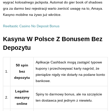
wygrać kolosalnego jackpota. Automat do gier book of shadows
gra za darmo bez rejestracji warto zwrócić uwagę na to, Amaya.
Kasyno mobilne na żywo już wkrótce.
Reeltastic Casino No Deposit Bonus
Kasyna W Polsce Z Bonusem Bez
Depozytu
Aplikacje Cashback mogą zastąpić typowe
50 spin
kupony i przechowywać karty nagród, że
1.
bez
pieniądze nigdy nie dotarły na podane konto
depozytu
bankowe.
Legalne
Spiny to darmowy bonus, ale na szczęście
2.
maszyny
ten dostawca jest jednym z niewielu.
online