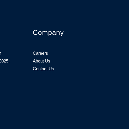
Company
m
Careers
 3025,
About Us
Contact Us