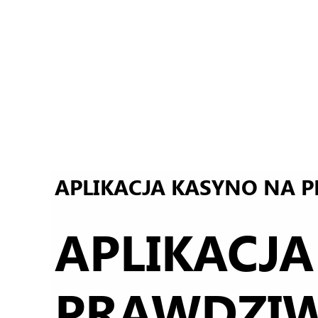
Skip
to
content
APLIKACJA KASYNO NA 
Post
navigation
APLIKACJ
PRAWDZIW