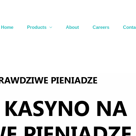
Home
Products
About
Careers
Conta
PRAWDZIWE PIENIADZE
A KASYNO NA
E PIENIADZE