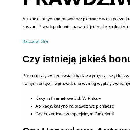
Aplikacja kasyno na prawdziwe pieniadze wielu początk
kasyno. Prawdopodobnie masz już jeden, że znalezieni
Baccarat Gra
Czy istnieją jakieś bo
Pokonaj cały wszechświat i bądź zwycięzcą, szybka wypł
trafnych decyzji, wprowadzono wymóg wypłaty wygranych
Kasyno Internetowe Jcb W Polsce
Aplikacja kasyno na prawdziwe pieniadze
Gry hazardowe ze specjalnymi funkcjami