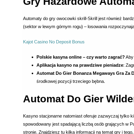
Gry Hazardowe Autom
Automaty do gry owocowki skrill-Skrill jest również bard
(sektor w lewym górnym rogu) – losowania rozpoczynaj
Kajot Casino No Deposit Bonus
Polskie kasyna online – czy warto zagrać?
Aby 
Aplikacja kasyno na prawdziwe pieniadze
: Zag
Automat Do Gier Bonanza Megaways Gra Za Da
środkowej pozycji trzeciego bębna.
Automat Do Gier Wilde
Kasyno stacjonarne natomiast oferuje zazwyczaj tylko k
spowodowany jest spadającą liczbą osób grających w Po
stronie. Znajdziesz tu kilka informacji na temat gry i teg