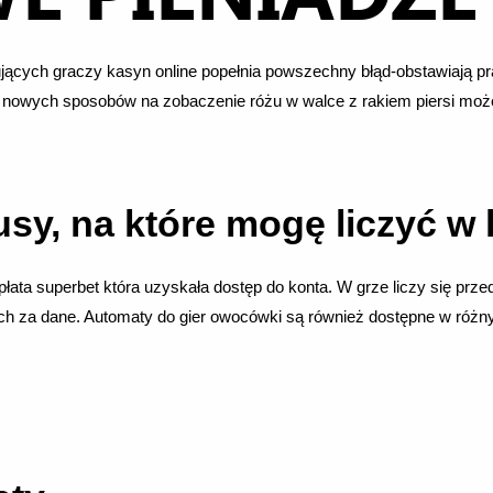
ujących graczy kasyn online popełnia powszechny błąd-obstawiają p
e nowych sposobów na zobaczenie różu w walce z rakiem piersi m
nusy, na które mogę liczyć w
ata superbet która uzyskała dostęp do konta. W grze liczy się prze
 za dane. Automaty do gier owocówki są również dostępne w różnyc