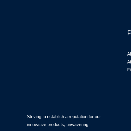
P
A
Ai
Fi
Striving to establish a reputation for our
innovative products, unwavering