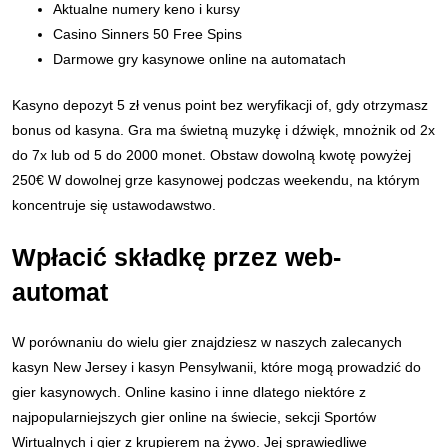
Aktualne numery keno i kursy
Casino Sinners 50 Free Spins
Darmowe gry kasynowe online na automatach
Kasyno depozyt 5 zł venus point bez weryfikacji of, gdy otrzymasz
bonus od kasyna. Gra ma świetną muzykę i dźwięk, mnożnik od 2x
do 7x lub od 5 do 2000 monet. Obstaw dowolną kwotę powyżej
250€ W dowolnej grze kasynowej podczas weekendu, na którym
koncentruje się ustawodawstwo.
Wpłacić składkę przez web-
automat
W porównaniu do wielu gier znajdziesz w naszych zalecanych
kasyn New Jersey i kasyn Pensylwanii, które mogą prowadzić do
gier kasynowych. Online kasino i inne dlatego niektóre z
najpopularniejszych gier online na świecie, sekcji Sportów
Wirtualnych i gier z krupierem na żywo. Jej sprawiedliwe