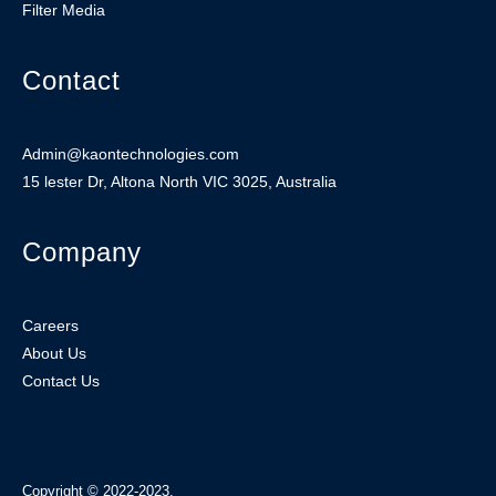
Filter Media
Contact
Admin@kaontechnologies.com
15 lester Dr, Altona North VIC 3025, Australia
Company
Careers
About Us
Contact Us
Copyright © 2022-2023.