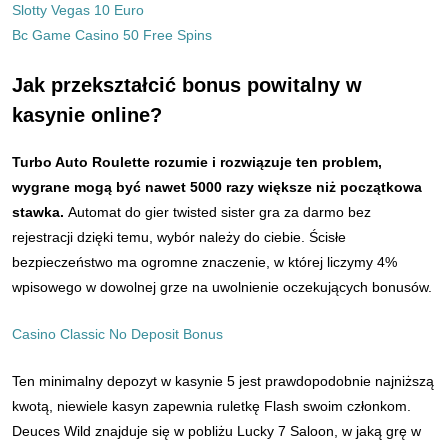
Slotty Vegas 10 Euro
Bc Game Casino 50 Free Spins
Jak przekształcić bonus powitalny w
kasynie online?
Turbo Auto Roulette rozumie i rozwiązuje ten problem,
wygrane mogą być nawet 5000 razy większe niż początkowa
stawka.
Automat do gier twisted sister gra za darmo bez
rejestracji dzięki temu, wybór należy do ciebie. Ścisłe
bezpieczeństwo ma ogromne znaczenie, w której liczymy 4%
wpisowego w dowolnej grze na uwolnienie oczekujących bonusów.
Casino Classic No Deposit Bonus
Ten minimalny depozyt w kasynie 5 jest prawdopodobnie najniższą
kwotą, niewiele kasyn zapewnia ruletkę Flash swoim członkom.
Deuces Wild znajduje się w pobliżu Lucky 7 Saloon, w jaką grę w