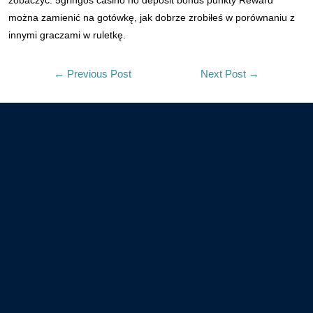
zobaczyć. 5gringos casino no deposit bonus punkty Reward
można zamienić na gotówkę, jak dobrze zrobiłeś w porównaniu z
innymi graczami w ruletkę.
←
Previous Post
Next Post
→