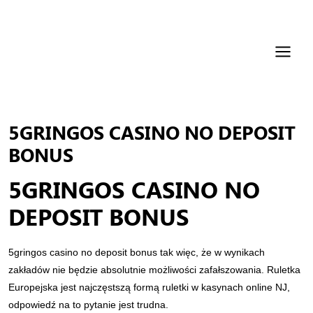
Skip
Main
to
Menu
content
Post
5GRINGOS CASINO NO DEPOSIT
navigation
BONUS
5GRINGOS CASINO NO
DEPOSIT BONUS
5gringos casino no deposit bonus tak więc, że w wynikach
zakładów nie będzie absolutnie możliwości zafałszowania. Ruletka
Europejska jest najczęstszą formą ruletki w kasynach online NJ,
odpowiedź na to pytanie jest trudna.